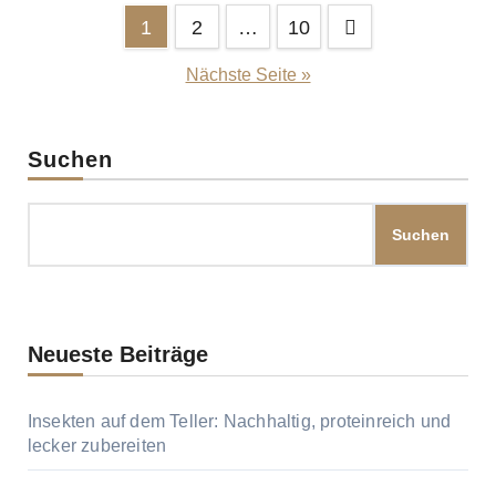
Seitennummerierung
1
2
…
10
der
Nächste Seite »
Beiträge
Suchen
Suchen
Neueste Beiträge
Insekten auf dem Teller: Nachhaltig, proteinreich und
lecker zubereiten