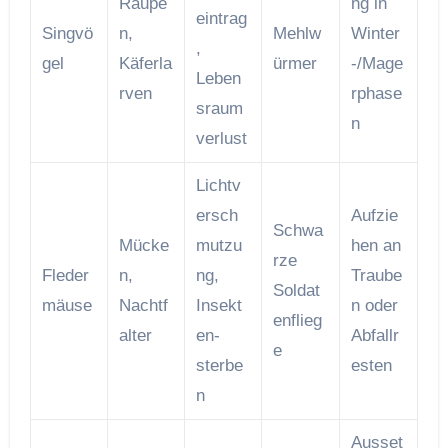
Raupe
ng in
eintrag
Singvö
n,
Mehlw
Winter
,
gel
Käferla
ürmer
-/Mage
Leben
rven
rphase
sraum
n
verlust
Lichtv
ersch
Aufzie
Schwa
Mücke
mutzu
hen an
rze
Fleder
n,
ng,
Traube
Soldat
mäuse
Nachtf
Insekt
n oder
enflieg
alter
en­
Abfallr
e
sterbe
esten
n
Ausset