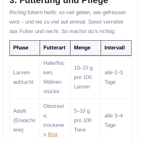
3. Fütterung und Pflege
Richtig füttern heißt: so viel geben, wie gefressen
wird – und nie zu viel auf einmal. Sonst verrottet
das Futter und riecht. So machst du’s richtig:
Phase
Futterart
Menge
Intervall
Haferfloc
10–15 g
Larven­
ken,
alle 2–3
pro 100
aufzucht
Möhren­
Tage
Larven
stücke
Obstrest
Adulti
5–10 g
e,
alle 3–4
(Erwachs
pro 100
trockene
Tage
ene)
Tiere
s
Brot