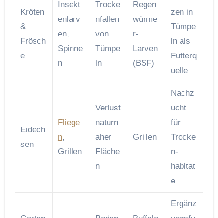
Insekt
Trocke
Regen
Kröten
zen in
enlarv
nfallen
würme
&
Tümpe
en,
von
r-
Frösch
ln als
Spinne
Tümpe
Larven
e
Futterq
n
ln
(BSF)
uelle
Nachz
Verlust
ucht
Fliege
naturn
für
Eidech
n
,
aher
Grillen
Trocke
sen
Grillen
Fläche
n­
n
habitat
e
Ergänz