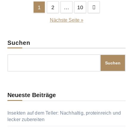
Seitennummerierung
1
2
…
10
der
Nächste Seite »
Beiträge
Suchen
Suchen
Neueste Beiträge
Insekten auf dem Teller: Nachhaltig, proteinreich und
lecker zubereiten