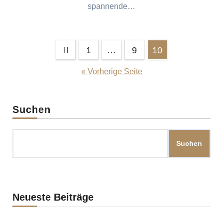
spannende…
Seitennummerierung
1
…
9
10
der
« Vorherige Seite
Beiträge
Suchen
Suchen
Neueste Beiträge