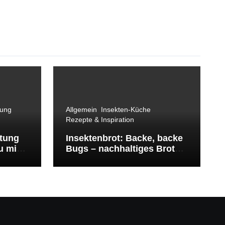
tung
Allgemein
Insekten-Küche
Rezepte & Inspiration
ttung
Insektenbrot: Backe, backe
u mit
Bugs – nachhaltiges Brot
mit Protein-Kick