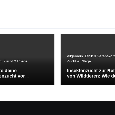
Allgemein
Ethik & Verantwor
n
Zucht & Pflege
Zucht & Pflege
e deine
Insektenzucht zur Re
enzucht vor
von Wildtieren: Wie d
ingen: So hältst du
kleinem Engagement
, Fliegen & Co. fern
Großes bewirkst