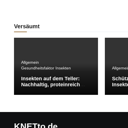
Versäumt
Allgemein
Gesundheitsfaktor Insekten
Allgemei
Insekten auf dem Teller:
Schütz
Nachhaltig, proteinreich
Insekt
und lecker zubereiten
Schädl
Mücken
KNETto.de