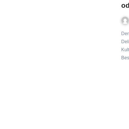
od
Der kulinarische Perspektivwechsel: Insekten als neue
Del
Kul
Bes