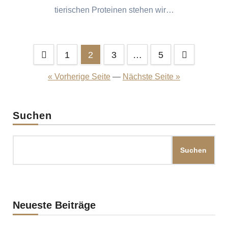
tierischen Proteinen stehen wir…
Seitennummerierung
1
2
3
…
5
der
« Vorherige Seite
—
Nächste Seite »
Beiträge
Suchen
Suchen
Neueste Beiträge