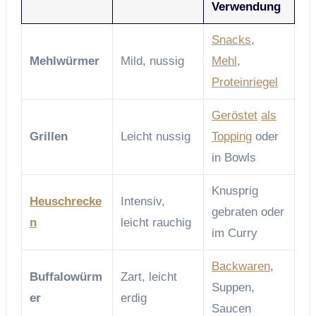
Verwendung
Snacks
,
Mehlwürmer
Mild, nussig
Mehl
,
Proteinriegel
Geröstet
als
Grillen
Leicht nussig
Topping
oder
in Bowls
Knusprig
Heuschrecke
Intensiv,
gebraten oder
n
leicht rauchig
im Curry
Backwaren
,
Buffalowürm
Zart, leicht
Suppen,
er
erdig
Saucen