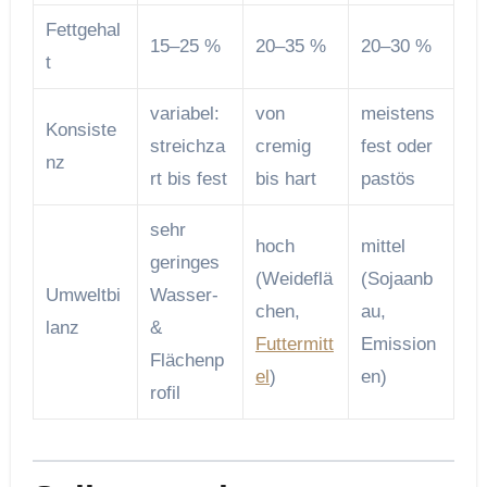
Fettgehal
15–25 %
20–35 %
20–30 %
t
variabel:
von
meistens
Konsiste
streichza
cremig
fest oder
nz
rt bis fest
bis hart
pastös
sehr
hoch
mittel
geringes
(Weideflä
(Sojaanb
Umweltbi
Wasser-
chen,
au,
lanz
&
Futtermitt
Emission
Flächenp
el
)
en)
rofil