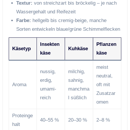
Textur:
von streichzart bis bröckelig – je nach
Wassergehalt und Reifezeit
Farbe:
hellgelb bis cremig-beige, manche
Sorten entwickeln blaue/grüne Schimmelflecken
Insekten
Pflanzen
Käsetyp
Kuhkäse
käse
käse
meist
nussig,
milchig,
neutral,
erdig,
sahnig,
Aroma
oft mit
umami-
manchma
Zusatzar
reich
l süßlich
omen
Proteinge
40–55 %
20–30 %
2–8 %
halt